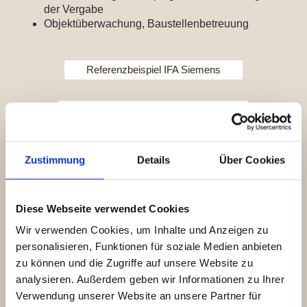
der Vergabe
Objektüberwachung, Baustellenbetreuung
Referenzbeispiel IFA Siemens
Referenzbeispiel Audi Roadshow
Referenzbeispiel Deutscher Pavillion, Expo Mailand
Zustimmung
Details
Über Cookies
Kontaktiere die Innenarchitektin
Diese Webseite verwendet Cookies
Wir verwenden Cookies, um Inhalte und Anzeigen zu
Gestaltung von Wohnräumen
personalisieren, Funktionen für soziale Medien anbieten
zu können und die Zugriffe auf unsere Website zu
analysieren. Außerdem geben wir Informationen zu Ihrer
Besonders die Gestaltung von Räumen im privaten
Verwendung unserer Website an unsere Partner für
Bereich, erfordert eine erhöhte Sensibilität, da die